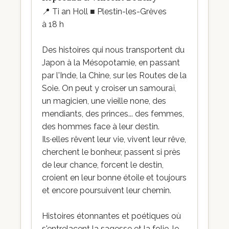
📍
Ti an Holl ■ Plestin-les-Grèves
à 18 h
Des histoires qui nous transportent du
Japon à la Mésopotamie, en passant
par l'Inde, la Chine, sur les Routes de la
Soie. On peut y croiser un samouraï,
un magicien, une vieille none, des
mendiants, des princes... des femmes,
des hommes face à leur destin.
Ils·elles rêvent leur vie, vivent leur rêve,
cherchent le bonheur, passent si près
de leur chance, forcent le destin,
croient en leur bonne étoile et toujours
et encore poursuivent leur chemin.
Histoires étonnantes et poétiques où
s'entrelacent la sagesse et la folie, le