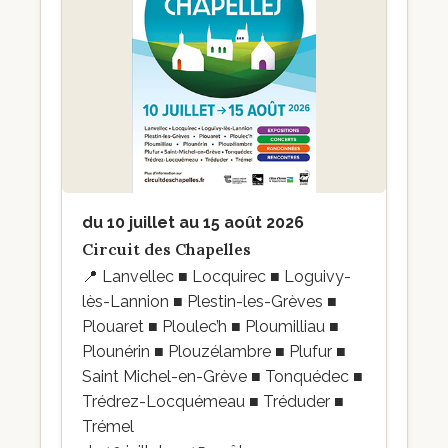
du 10 juillet au 15 août 2026
Circuit des Chapelles
📍
Lanvellec ■ Locquirec ■ Loguivy-
lès-Lannion ■ Plestin-les-Grèves ■
Plouaret ■ Ploulec’h ■ Ploumilliau ■
Plounérin ■ Plouzélambre ■ Plufur ■
Saint Michel-en-Grève ■ Tonquédec ■
Trédrez-Locquémeau ■ Tréduder ■
Trémel