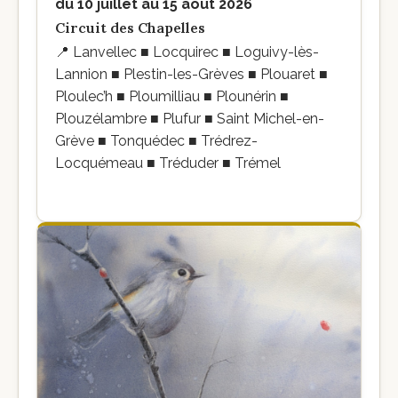
du 10 juillet au 15 août 2026
Circuit des Chapelles
📍
Lanvellec ■ Locquirec ■ Loguivy-lès-
Lannion ■ Plestin-les-Grèves ■ Plouaret ■
Ploulec’h ■ Ploumilliau ■ Plounérin ■
Plouzélambre ■ Plufur ■ Saint Michel-en-
Grève ■ Tonquédec ■ Trédrez-
Locquémeau ■ Tréduder ■ Trémel