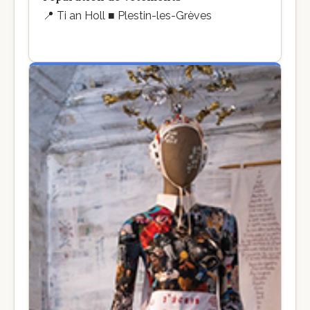
📍
Ti an Holl ■ Plestin-les-Grèves