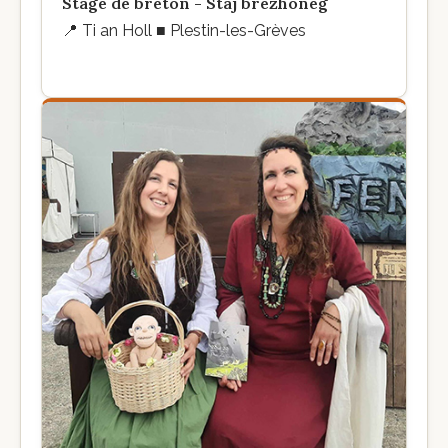
Stage de breton - Staj brezhoneg
📍
Ti an Holl ■ Plestin-les-Grèves